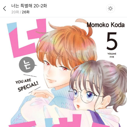
너는 특별해 20-2화
20화
/
26화