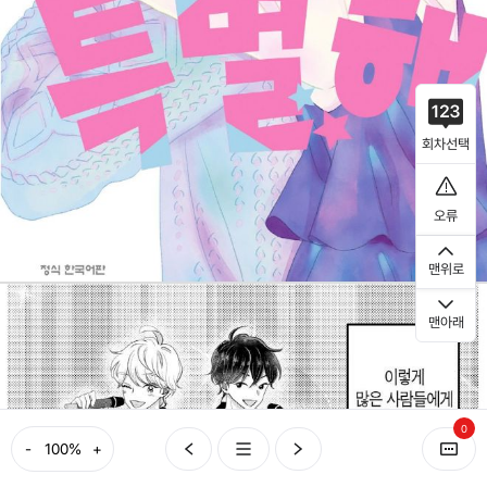
회차선택
오류
맨위로
맨아래
0
-
+