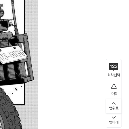
회차선택
오류
맨위로
맨아래