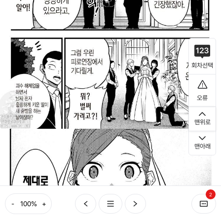
회차선택
오류
맨위로
맨아래
2
-
+