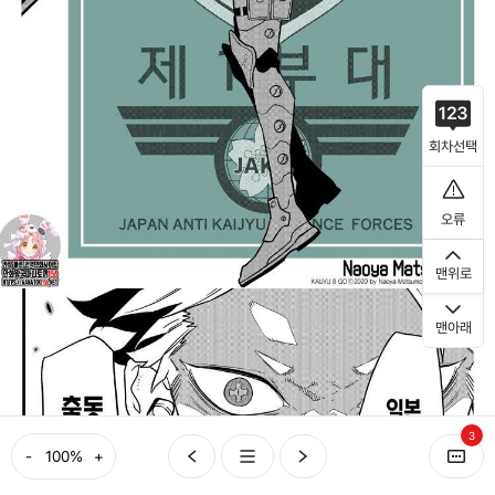
회차선택
오류
맨위로
맨아래
3
-
+