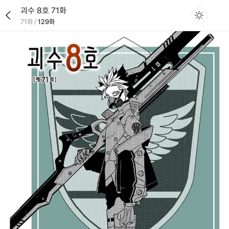
괴수 8호 71화
71화
/
129화