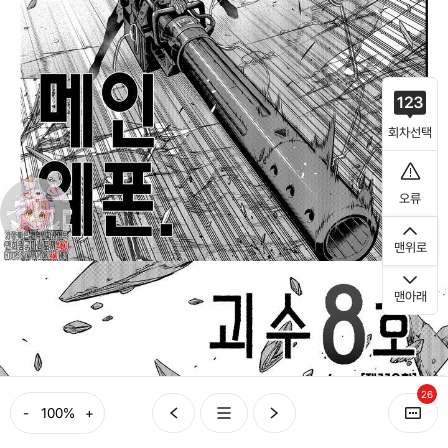
회차선택
오류
맨위로
맨아래
26
-
+