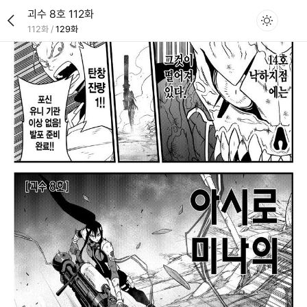
괴수 8호 112화
112화
/
129화