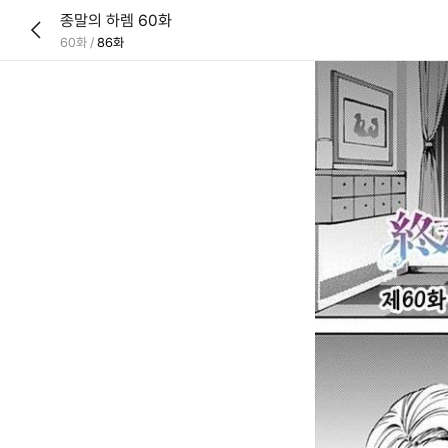
종말의 하렘 60화
60화
/
86화