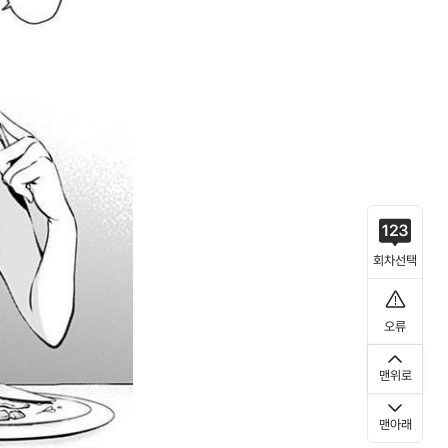
회차선택
오류
맨위로
맨아래