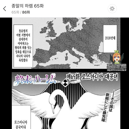
종말의 하렘 65화
65화
/
86화