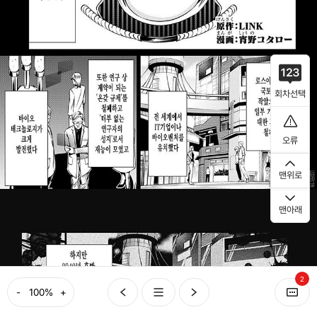
회차선택
오류
맨위로
맨아래
2
-
+