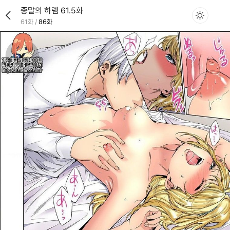
종말의 하렘 61.5화
61화
/
86화