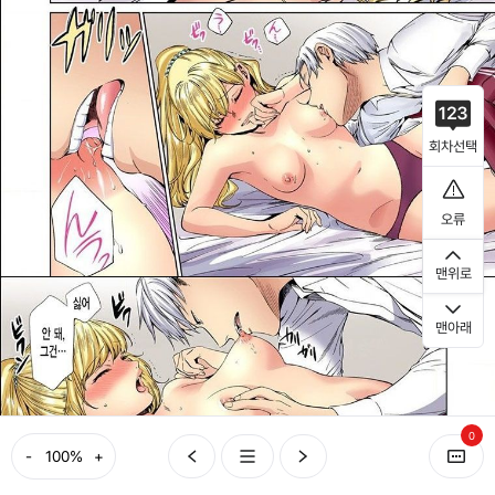
회차선택
오류
맨위로
맨아래
0
-
+