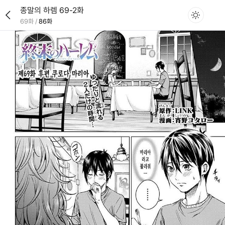
종말의 하렘 69-2화
69화
/
86화