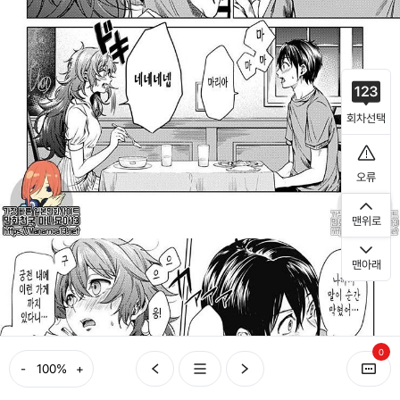
회차선택
오류
맨위로
맨아래
0
-
+