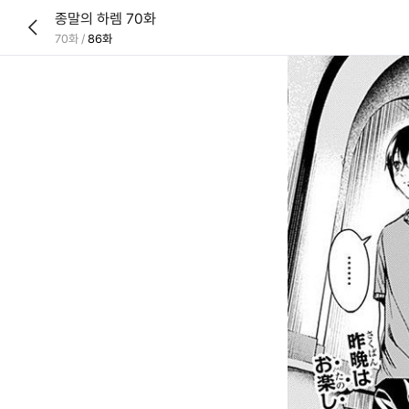
종말의 하렘 70화
70화
/
86화