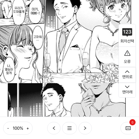
회차선택
오류
맨위로
맨아래
0
-
+