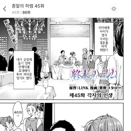
종말의 하렘 45화
45화
/
86화