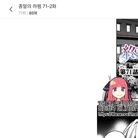
종말의 하렘 71-2화
71화
/
86화