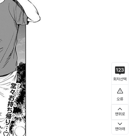
회차선택
오류
맨위로
맨아래