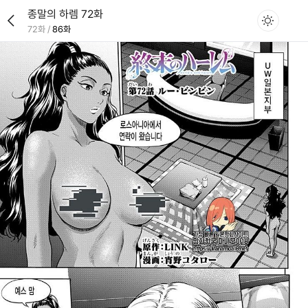
종말의 하렘 72화
72화
/
86화