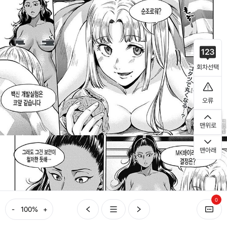
회차선택
오류
맨위로
맨아래
0
-
+