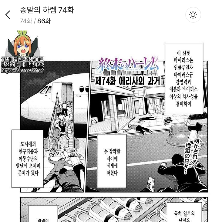
종말의 하렘 74화
74화
/
86화