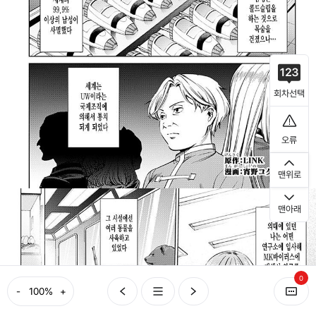
회차선택
오류
맨위로
맨아래
0
-
+