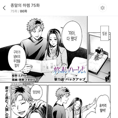
종말의 하렘 75화
75화
/
86화