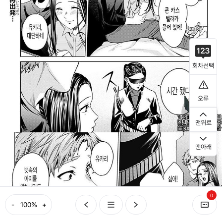
회차선택
오류
맨위로
맨아래
0
-
+