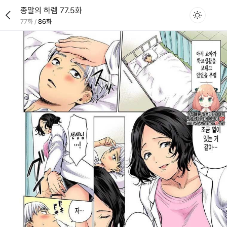
종말의 하렘 77.5화
77화
/
86화