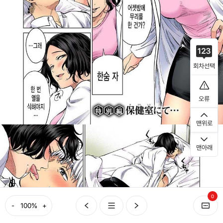
회차선택
오류
맨위로
맨아래
0
-
+