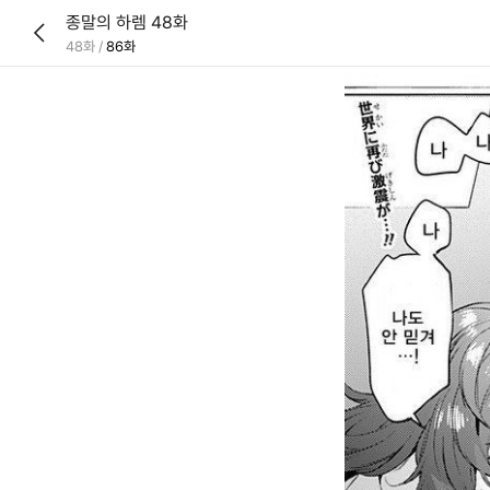
종말의 하렘 48화
48화
/
86화