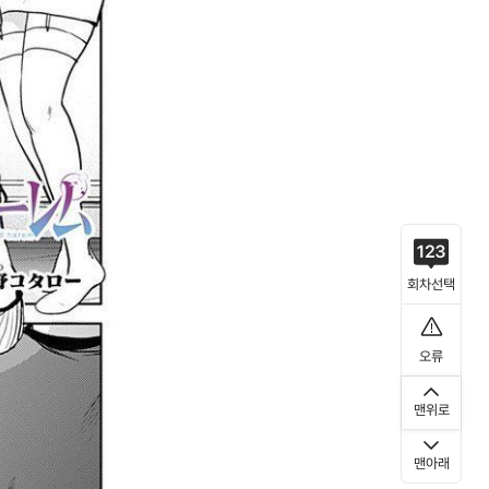
회차선택
오류
맨위로
맨아래