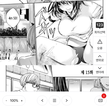
회차선택
오류
맨위로
맨아래
0
-
+