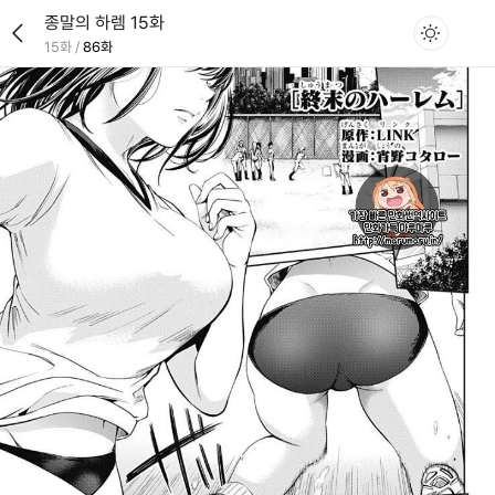
종말의 하렘 15화
15화
/
86화