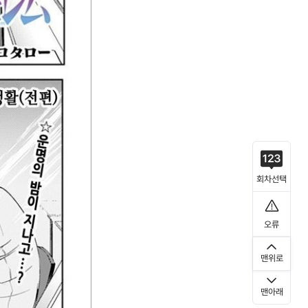
회차선택
오류
맨위로
맨아래