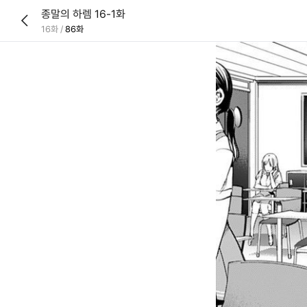
종말의 하렘 16-1화
16화
/
86화