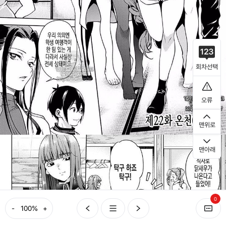
회차선택
오류
맨위로
맨아래
0
-
+