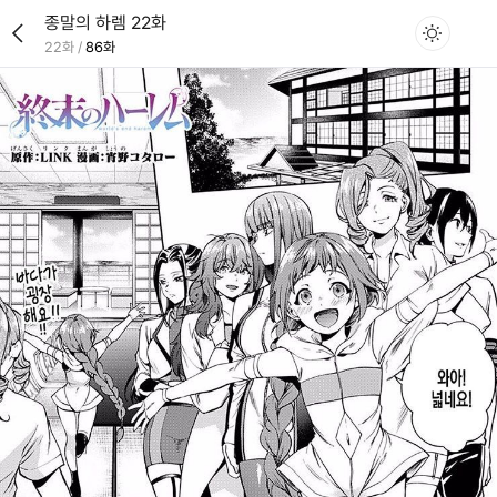
종말의 하렘 22화
22화
/
86화