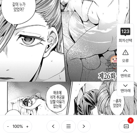
회차선택
오류
맨위로
맨아래
1
-
+