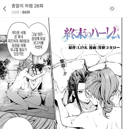
종말의 하렘 26화
26화
/
86화