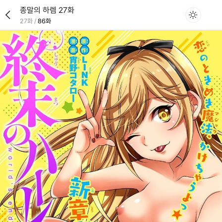
종말의 하렘 27화
27화
/
86화