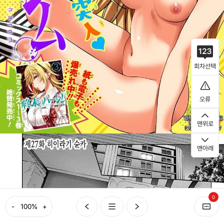
회차선택
오류
맨위로
맨아래
0
-
+