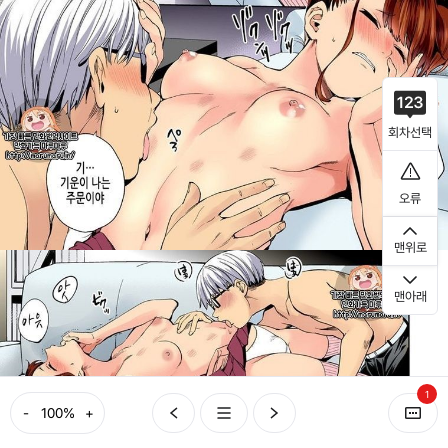
회차선택
오류
맨위로
맨아래
1
-
+