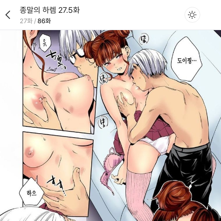
종말의 하렘 27.5화
27화
/
86화