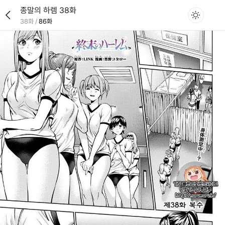
종말의 하렘 38화
38화
/
86화