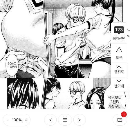
회차선택
오류
맨위로
맨아래
1
-
+