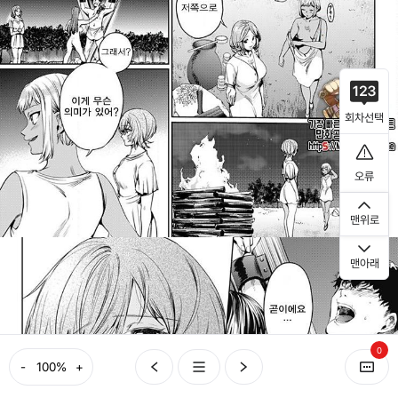
회차선택
오류
맨위로
맨아래
0
-
+