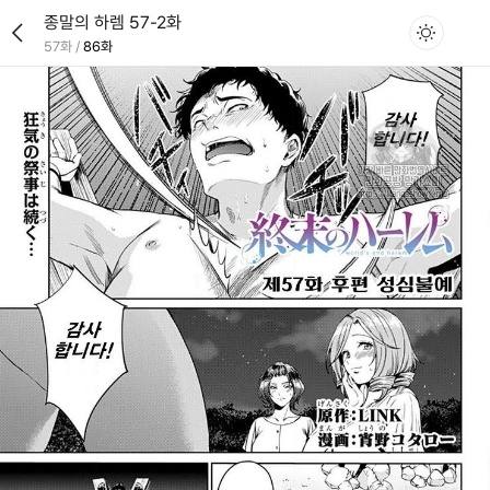
종말의 하렘 57-2화
57화
/
86화