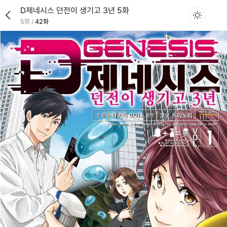
D제네시스 던전이 생기고 3년 5화
5화
/
42화