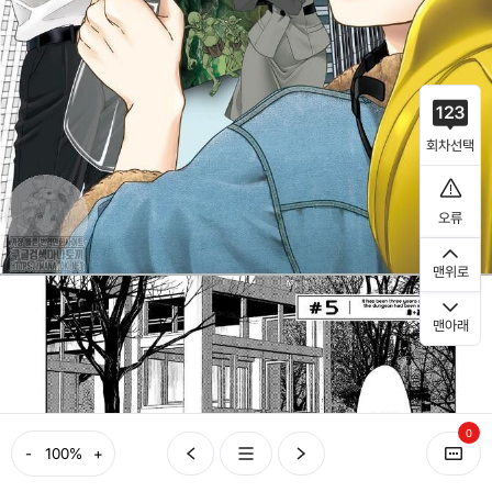
회차선택
오류
맨위로
맨아래
0
-
+