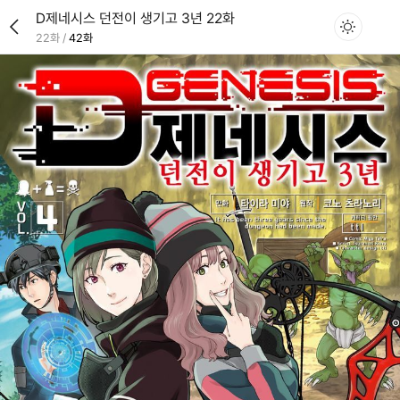
D제네시스 던전이 생기고 3년 22화
22화
/
42화