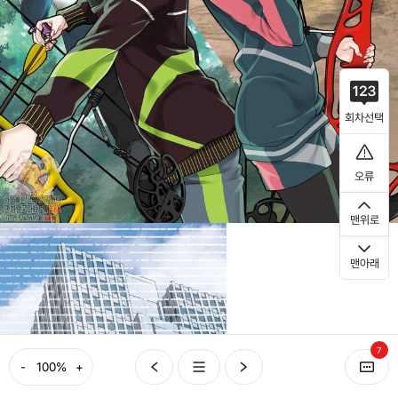
회차선택
오류
맨위로
맨아래
7
-
+