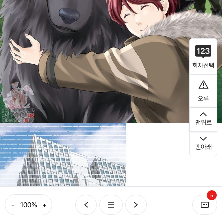
회차선택
오류
맨위로
맨아래
5
-
+