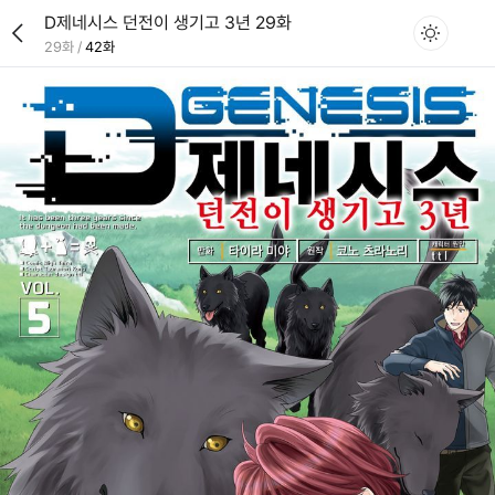
D제네시스 던전이 생기고 3년 29화
29화
/
42화