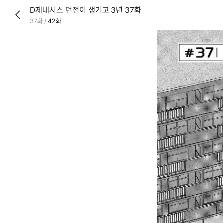
D제네시스 던전이 생기고 3년 37화
37화
/
42화