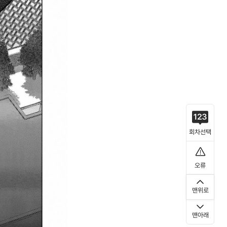
회차선택
오류
맨위로
맨아래