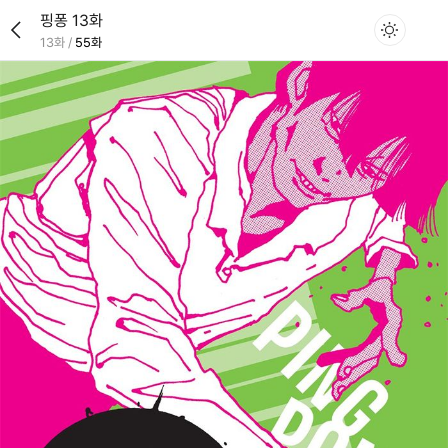
핑퐁 13화
13화
/
55화