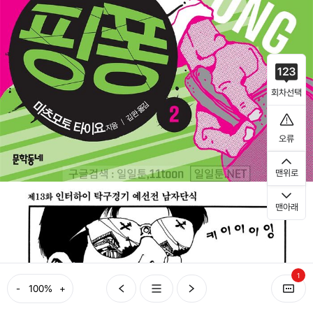
회차선택
오류
맨위로
맨아래
1
-
+