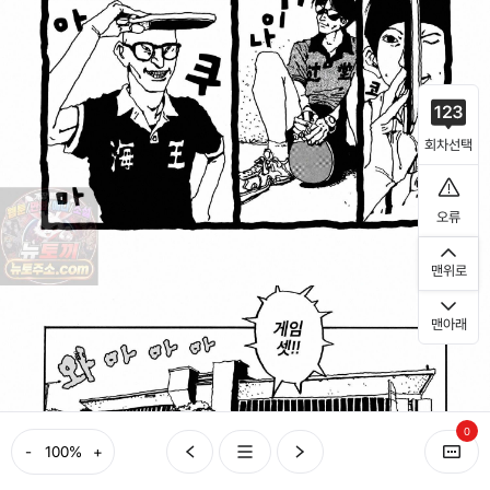
회차선택
오류
맨위로
맨아래
0
-
+