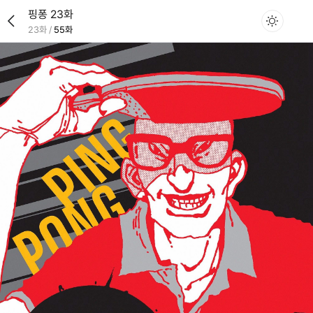
핑퐁 23화
23화
/
55화