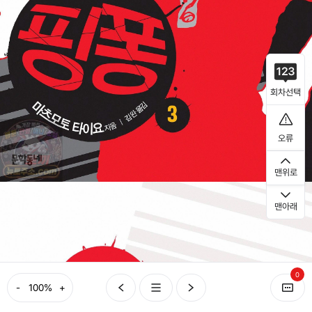
회차선택
오류
맨위로
맨아래
0
-
+