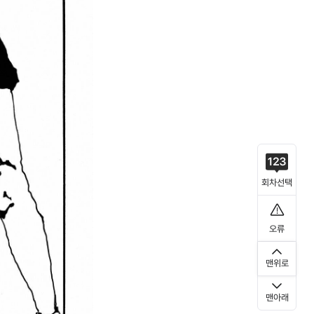
회차선택
오류
맨위로
맨아래