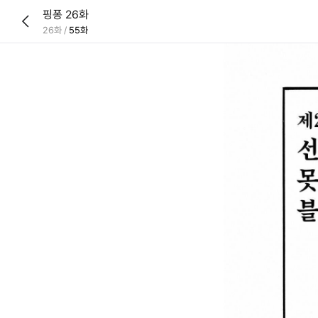
핑퐁 26화
26화
/
55화