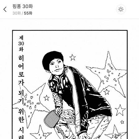
핑퐁 30화
30화
/
55화