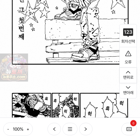
회차선택
오류
맨위로
맨아래
0
-
+