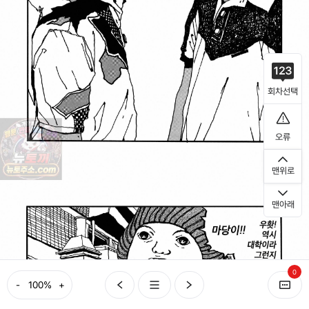
회차선택
오류
맨위로
맨아래
0
-
+