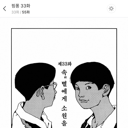
핑퐁 33화
33화
/
55화