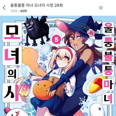
울퉁불퉁 마녀 모녀의 사정 28화
28화
/
49화