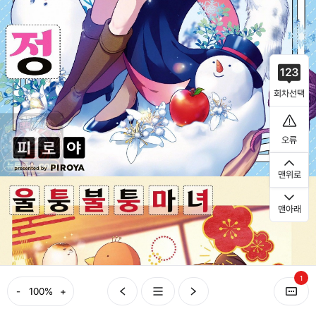
회차선택
오류
맨위로
맨아래
1
-
+