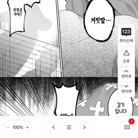
회차선택
오류
맨위로
맨아래
1
-
+