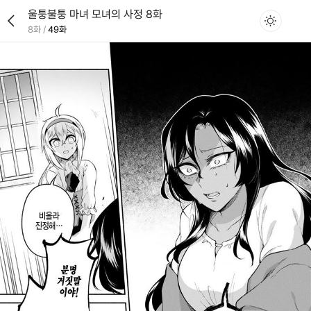
울퉁불퉁 마녀 모녀의 사정 8화
8화
/
49화