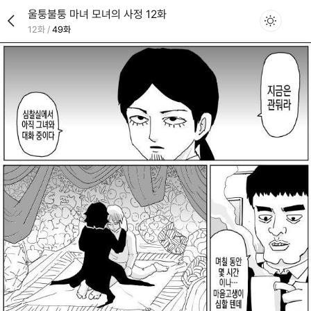
울퉁불퉁 마녀 모녀의 사정 12화
12화
/
49화