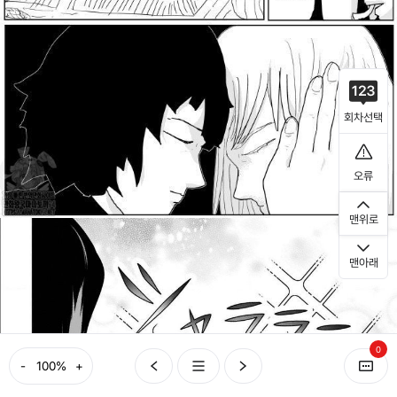
회차선택
오류
맨위로
맨아래
0
-
+