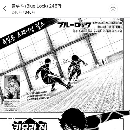
블루 락(Blue Lock) 246화
246화
/
340화