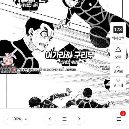
회차선택
오류
맨위로
맨아래
3
-
+