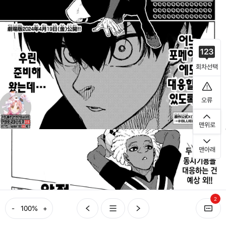
회차선택
오류
맨위로
맨아래
2
-
+