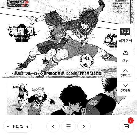
회차선택
오류
맨위로
맨아래
3
-
+