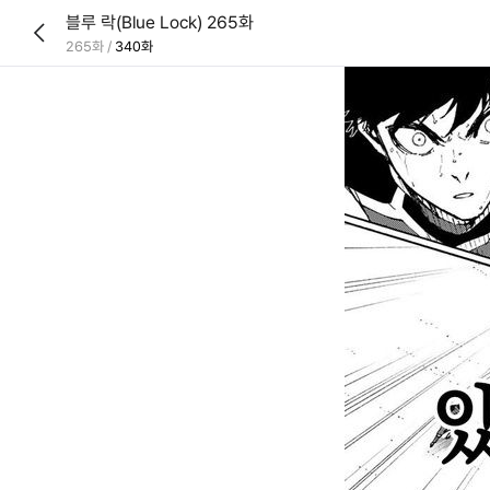
블루 락(Blue Lock) 265화
265화
/
340화