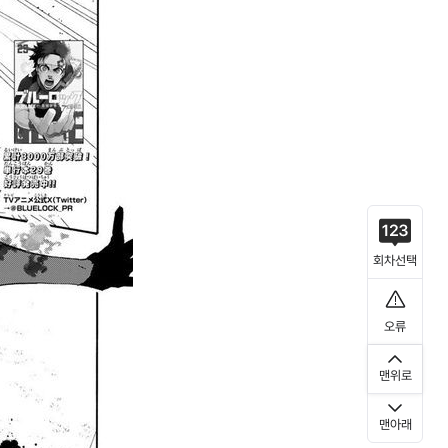
회차선택
오류
맨위로
맨아래