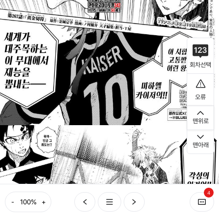
회차선택
오류
맨위로
맨아래
4
-
+