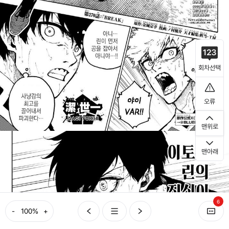
회차선택
오류
맨위로
맨아래
6
-
+