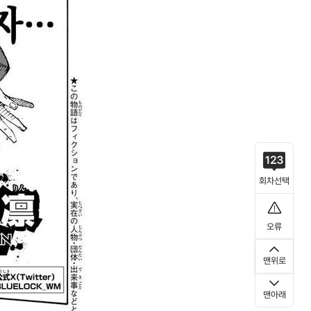
회차선택
오류
맨위로
맨아래