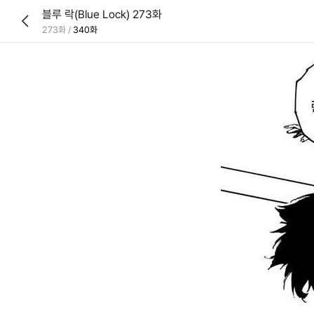
블루 락(Blue Lock) 273화
273화
/
340화