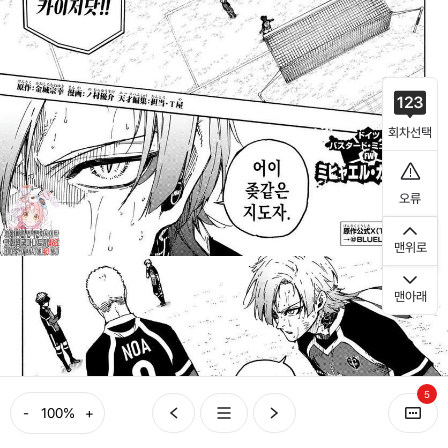
회차선택
오류
맨위로
맨아래
5
-
+