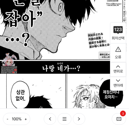
회차선택
오류
맨위로
맨아래
3
-
+