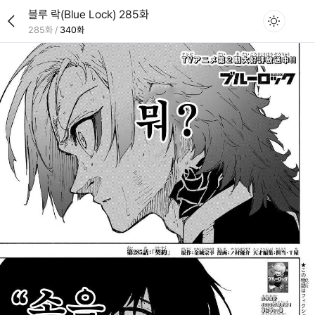
블루 락(Blue Lock) 285화
285화
/
340화