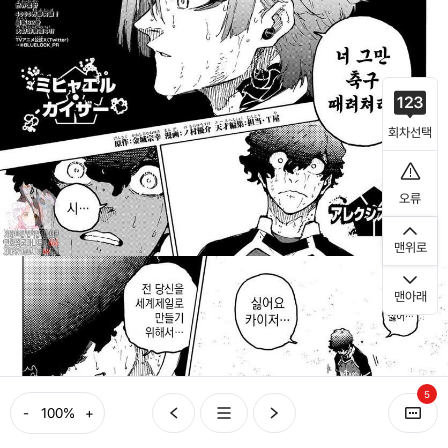
회차선택
오류
맨위로
맨아래
5
-
+