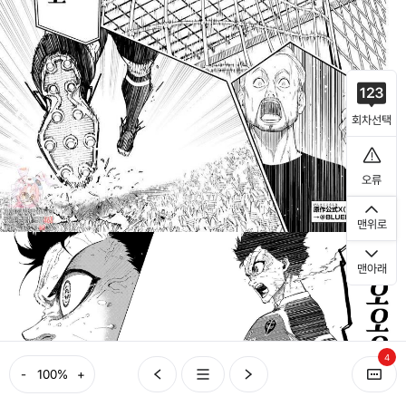
회차선택
오류
맨위로
맨아래
4
-
+