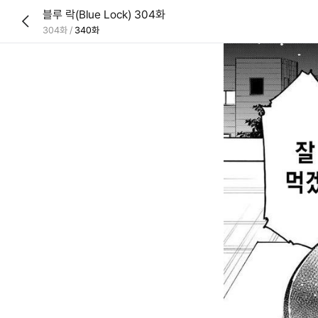
블루 락(Blue Lock) 304화
304화
/
340화